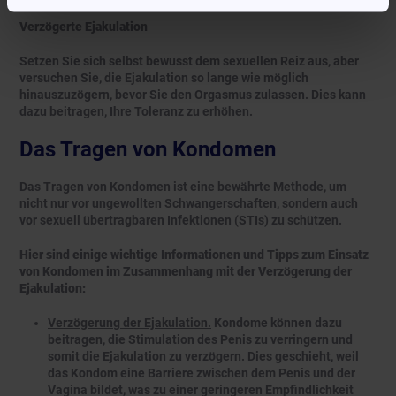
Verzögerte Ejakulation
Setzen Sie sich selbst bewusst dem sexuellen Reiz aus, aber
versuchen Sie, die Ejakulation so lange wie möglich
hinauszuzögern, bevor Sie den Orgasmus zulassen. Dies kann
dazu beitragen, Ihre Toleranz zu erhöhen.
Das Tragen von Kondomen
Das Tragen von Kondomen ist eine bewährte Methode, um
nicht nur vor ungewollten Schwangerschaften, sondern auch
vor sexuell übertragbaren Infektionen (STIs) zu schützen.
Hier sind einige wichtige Informationen und Tipps zum Einsatz
von Kondomen im Zusammenhang mit der Verzögerung der
Ejakulation:
Verzögerung der Ejakulation.
Kondome können dazu
beitragen, die Stimulation des Penis zu verringern und
somit die Ejakulation zu verzögern. Dies geschieht, weil
das Kondom eine Barriere zwischen dem Penis und der
Vagina bildet, was zu einer geringeren Empfindlichkeit