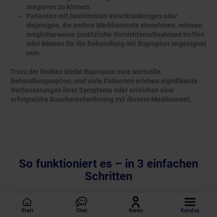
reagieren zu können.
Patienten mit bestimmten Vorerkrankungen oder
diejenigen, die andere Medikamente einnehmen, müssen
möglicherweise zusätzliche Vorsichtsmaßnahmen treffen
oder können für die Behandlung mit Bupropion ungeeignet
sein.
Trotz der Risiken bleibt Bupropion eine wertvolle
Behandlungsoption, und viele Patienten erleben signifikante
Verbesserungen ihrer Symptome oder erreichen eine
erfolgreiche Raucherentwöhnung mit diesem Medikament.
So funktioniert es – in 3 einfachen
Schritten
1
Fragebogen ausfüllen
Start
Chat
Konto
Katalog