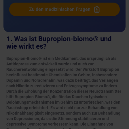
Zu den medizinischen Fragen
1. Was ist Bupropion-biomo® und
wie wirkt es?
Bupropion-Biomo® ist ein Medikament, das ursprünglich als
Antidepressivum entwickelt wurde und auch zur
Raucherentwöhnung eingesetzt wird. Der Wirkstoff Bupropion
beeinflusst bestimmte Chemikalien im Gehirn, insbesondere
Dopamin und Noradrenalin, was dazu beiträgt, das Verlangen
nach Nikotin zu reduzieren und Entzugssymptome zu lindern.
Durch die Erhöhung der Konzentration dieser Neurotransmitter
hilft Bupropion-Biomo®, die für das Rauchen typischen
Belohnungsmechanismen im Gehirn zu unterbrechen, was den
Rauchstopp erleichtert. Es wird nicht nur zur Behandlung von
Nikotinabhängigkeit eingesetzt, sondern auch zur Behandlung
von Depressionen, da es die Stimmung stabilisieren und
depressive Symptome verbessern kann. Die Einnahme von