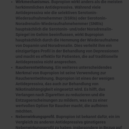
Wirkmechanismus.
Bupropion wirkt anders als die meisten
herkömmlichen Antidepressiva. Während viele
Antidepressiva wie die selektiven Serotonin-
Wiederaufnahmehemmer (SSRIs) oder Serotonin-
Noradrenalin-Wiederaufnahmehemmer (SNRIs)
hauptsächlich die Serotonin- und/oder Noradrenalin-
Spiegel im Gehirn beeinflussen, wirkt Bupropion
hauptsächlich durch die Hemmung der Wiederaufnahme
von Dopamin und Noradrenalin. Dies verleiht ihm ein
einzigartiges Profil in der Behandlung von Depressionen
und macht es effektiv für Patienten, die auf traditionelle
Antidepressiva nicht ansprechen.
Raucherentwöhnung.
Ein weiteres unterscheidendes
Merkmal von Bupropion ist seine Verwendung zur
Raucherentwöhnung. Bupropion ist eines der wenigen
Antidepressiva, das auch zur Behandlung von
Nikotinabhängigkeit eingesetzt wird. Es hilft, das
Verlangen nach Zigaretten zu reduzieren und die
Entzugserscheinungen zu mildern, was es zu einer
wertvollen Option für Raucher macht, die aufhören
möchten.
Nebenwirkungsprofil.
Bupropion ist bekannt dafür, ein im
Vergleich zu anderen Antidepressiva günstigeres
Nebenwirkungsprofil zu haben, insbesondere in Bezug auf