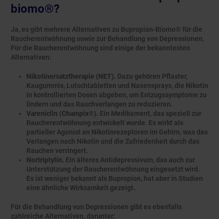
biomo®?
Ja, es gibt mehrere Alternativen zu Bupropion-Biomo® für die
Raucherentwöhnung sowie zur Behandlung von Depressionen.
Für die Raucherentwöhnung sind einige der bekanntesten
Alternativen:
Nikotinersatztherapie (NET).
Dazu gehören Pflaster,
Kaugummis, Lutschtabletten und Nasensprays, die Nikotin
in kontrollierten Dosen abgeben, um Entzugssymptome zu
lindern und das Rauchverlangen zu reduzieren.
Vareniclin (Champix®).
Ein Medikament, das speziell zur
Raucherentwöhnung entwickelt wurde. Es wirkt als
partieller Agonist an Nikotinrezeptoren im Gehirn, was das
Verlangen nach Nikotin und die Zufriedenheit durch das
Rauchen verringert.
Nortriptylin.
Ein älteres Antidepressivum, das auch zur
Unterstützung der Raucherentwöhnung eingesetzt wird.
Es ist weniger bekannt als Bupropion, hat aber in Studien
eine ähnliche Wirksamkeit gezeigt.
Für die Behandlung von Depressionen gibt es ebenfalls
zahlreiche Alternativen, darunter: