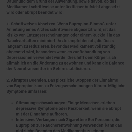
Dauer und dem Grund der Anwendung, sowie davon, ob das
Medikament schrittweise unter ärztlicher Aufsicht abgesetzt
wird oder abrupt beendet wird.
1. Schrittweises Absetzen.
Wenn Bupropion-Biomo® unter
Anleitung eines Arztes schrittweise abgesetzt wird, ist das
Risiko von Entzugserscheinungen oder einem Rückfall in das
Rauchverhalten minimiert. Ärzte empfehlen oft, die Dosis
langsam zu reduzieren, bevor das Medikament vollständig
abgesetzt wird, besonders wenn es zur Behandlung von
Depressionen verwendet wurde. Dies hilft dem Körper, sich
allmählich an die Änderung zu gewöhnen und kann die Balance
der Neurotransmitter im Gehirn stabilisieren.
2. Abruptes Beenden.
Das plötzliche Stoppen der Einnahme
von Bupropion kann zu Entzugserscheinungen führen. Mögliche
Symptome umfassen:
Stimmungsschwankungen:
Einige Menschen erleben
depressive Symptome oder Reizbarkeit, wenn sie abrupt
mit der Einnahme aufhören.
Intensives Verlangen nach Zigaretten:
Bei Personen, die
Bupropion zur Raucherentwöhnung verwenden, kann das
plötzliche Beenden des Medikaments zu einem