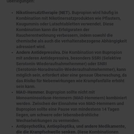
Überlegungen:
Nikotinersatztherapie (NET).
Bupropion wird häufig in
Kombination mit Nikotinersatzprodukten wie Pflastern,
Kaugummis oder Lutschtabletten verwendet. Diese
Kombination kann die Erfolgsraten der
Raucherentwöhnung verbessern, indem sowohl die
chemische als auch die verhaltensbezogene Abhängigkeit
adressiert wird.
Andere Antidepressiva.
Die Kombination von Bupropion
mit anderen Antidepressiva, besonders SSRI (Selektive
Serotonin-Wiederaufnahmehemmer) oder SNRI
(Serotonin-Noradrenalin-Wiederaufnahmehemmer), kann
möglich sein, erfordert aber eine genaue Überwachung, da
das Risiko für Nebenwirkungen wie Krampfanfälle erhöht
sein kann.
MAO-Hemmer.
Bupropion sollte nicht mit
Monoaminoxidase-Hemmern (MAO-Hemmern) kombiniert
werden. Zwischen der Einnahme von MAO-Hemmern und
Bupropion sollte eine Pause von mindestens 14 Tagen
liegen, um schwere oder lebensbedrohliche
Wechselwirkungen zu vermeiden.
Antipsychotika, Antiepileptika, und andere Medikamente,
die die Krampfschwelle senken.
Diese Kombinationen