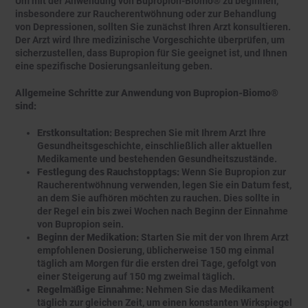
Um mit der Anwendung von Bupropion-Biomo® zu beginnen,
insbesondere zur Raucherentwöhnung oder zur Behandlung
von Depressionen, sollten Sie zunächst Ihren Arzt konsultieren.
Der Arzt wird Ihre medizinische Vorgeschichte überprüfen, um
sicherzustellen, dass Bupropion für Sie geeignet ist, und Ihnen
eine spezifische Dosierungsanleitung geben.
Allgemeine Schritte zur Anwendung von Bupropion-Biomo®
sind:
Erstkonsultation:
Besprechen Sie mit Ihrem Arzt Ihre
Gesundheitsgeschichte, einschließlich aller aktuellen
Medikamente und bestehenden Gesundheitszustände.
Festlegung des Rauchstopptags:
Wenn Sie Bupropion zur
Raucherentwöhnung verwenden, legen Sie ein Datum fest,
an dem Sie aufhören möchten zu rauchen. Dies sollte in
der Regel ein bis zwei Wochen nach Beginn der Einnahme
von Bupropion sein.
Beginn der Medikation:
Starten Sie mit der von Ihrem Arzt
empfohlenen Dosierung, üblicherweise 150 mg einmal
täglich am Morgen für die ersten drei Tage, gefolgt von
einer Steigerung auf 150 mg zweimal täglich.
Regelmäßige Einnahme:
Nehmen Sie das Medikament
täglich zur gleichen Zeit, um einen konstanten Wirkspiegel