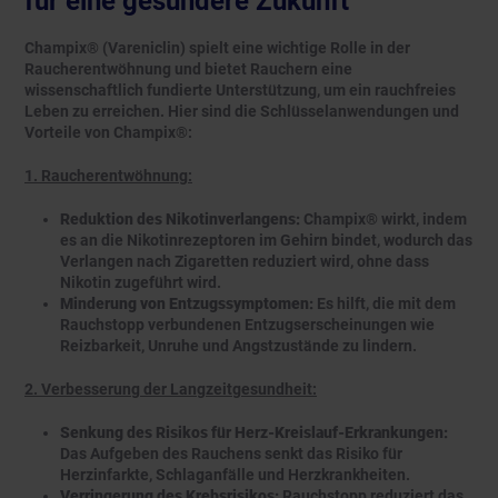
für eine gesündere Zukunft
Champix® (Vareniclin) spielt eine wichtige Rolle in der
Raucherentwöhnung und bietet Rauchern eine
wissenschaftlich fundierte Unterstützung, um ein rauchfreies
Leben zu erreichen. Hier sind die Schlüsselanwendungen und
Vorteile von Champix®:
1. Raucherentwöhnung:
Reduktion des Nikotinverlangens:
Champix® wirkt, indem
es an die Nikotinrezeptoren im Gehirn bindet, wodurch das
Verlangen nach Zigaretten reduziert wird, ohne dass
Nikotin zugeführt wird.
Minderung von Entzugssymptomen:
Es hilft, die mit dem
Rauchstopp verbundenen Entzugserscheinungen wie
Reizbarkeit, Unruhe und Angstzustände zu lindern.
2. Verbesserung der Langzeitgesundheit:
Senkung des Risikos für Herz-Kreislauf-Erkrankungen:
Das Aufgeben des Rauchens senkt das Risiko für
Herzinfarkte, Schlaganfälle und Herzkrankheiten.
Verringerung des Krebsrisikos:
Rauchstopp reduziert das