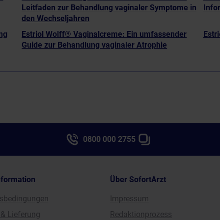
Leitfaden zur Behandlung vaginaler Symptome in
Info
den Wechseljahren
ng
Estriol Wolff® Vaginalcreme: Ein umfassender
Estr
Guide zur Behandlung vaginaler Atrophie
0800 000 2755
nformation
Über SofortArzt
sbedingungen
Impressum
& Lieferung
Redaktionprozess