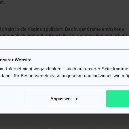
nn.
 direkt in die Vagina appliziert. Das in der Creme enthaltene
er Vaginalschleimhaut, fördert die Zellregeneration und erhöht
t und Elastizität der Schleimhaut verbessert und die Symptome
unserer Website
 im Internet nicht wegzudenken – auch auf unserer Seite komm
 dabei, Ihr Besuchserlebnis so angenehm und individuell wie mög
keit der Anwendung wird vom Arzt festgelegt, basierend auf
n. Typischerweise wird die Creme täglich über einen
einer Erhaltungsdosis angewendet.
pplikators tief in die Vagina eingeführt, um eine gleichmäßige
Anpassen