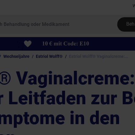
W
Beh
Wechseljahre
Estriol Wolff®
Estriol Wolff® Vaginalcreme:...
f® Vaginalcreme:
 Leitfaden zur 
ymptome in den