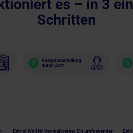
ktioniert es – in 3 ei
Schritten
Rezeptausstellung
2
3
durch Arzt
r
Estriol Wolff® Vaginalcreme: Ein umfassender
Estr