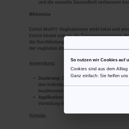
und die sexuelle Gesundheit verbessern ka
Wirkweise
Estriol Wolff® Vaginalcreme wirkt lokal und wird
Estriol bindet sich an die Östrogenrezeptoren d
die Durchblutung. Dadurch wird die Feuchtigkei
der vaginalen Atrophie gelindert.
So nutzen wir Cookies auf 
Anwendung:
Cookies sind aus dem Alltag
Ganz einfach: Sie helfen uns
Dosierung:
Die genaue Dosierung und Häufig
den individuellen Bedürfnissen der Patienti
bestimmten Zeitraum und anschließend in 
Applikation:
Die Creme wird mithilfe eines A
Verteilung des Wirkstoffs zu gewährleisten.
Vorteile: