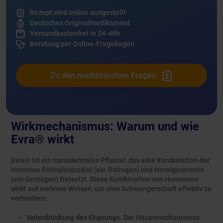
Rezept wird online ausgestellt
Deutsches Originalmedikament
Versandkostenfrei in 24-48h
Beratung per Online-Fragebogen
Zu den medizinischen Fragen
Wirkmechanismus: Warum und wie
Evra® wirkt
Evra® ist ein transdermales Pflaster, das eine Kombination der
Hormone Ethinylestradiol (ein Östrogen) und Norelgestromin
(ein Gestagen) freisetzt. Diese Kombination von Hormonen
wirkt auf mehrere Weisen, um eine Schwangerschaft effektiv zu
verhindern:
Unterdrückung des Eisprungs.
Der Hauptmechanismus